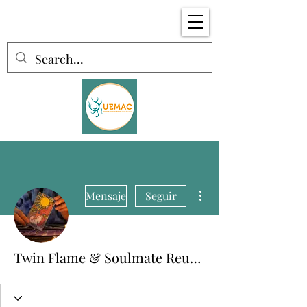
Más acciones
Mensaje
Seguir
Twin Flame & Soulmate Reunions 🔥