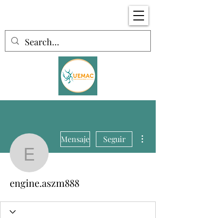
Más acciones
Mensaje
Seguir
engine.aszm888
engine.aszm888