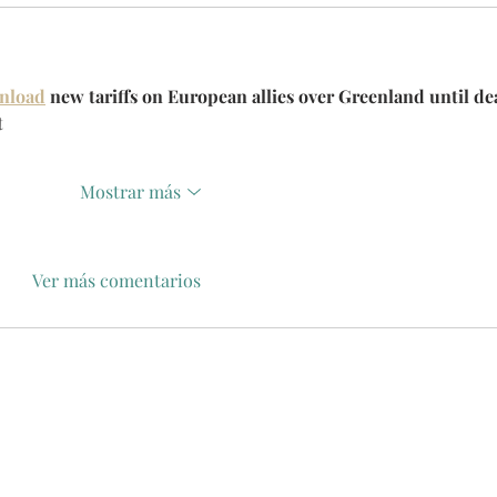
wnload
 new tariffs on European allies over Greenland until dea
t
Mostrar más
Ver más comentarios