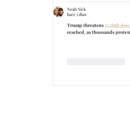
Noah Nick
hace 5 días
Trump threatens 
55 club do
reached, as thousands protes
Me gusta
Reaccionar