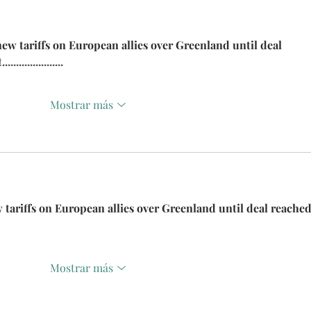
new tariffs on European allies over Greenland until deal 
................
Mostrar más
 tariffs on European allies over Greenland until deal reached
Mostrar más