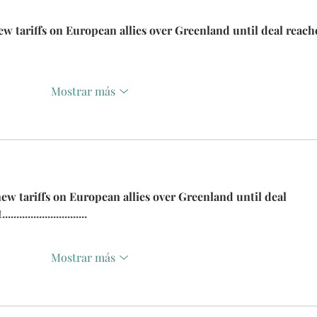
ew tariffs on European allies over Greenland until deal reach
Mostrar más
ew tariffs on European allies over Greenland until deal 
......................
Mostrar más