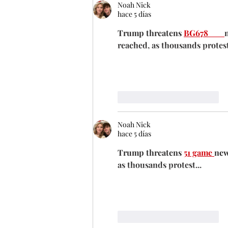
Noah Nick
hace 5 días
Trump threatens 
BG678 
reached, as thousands protest......
Me gusta
Reaccionar
Noah Nick
hace 5 días
Trump threatens 
51 game 
new
as thousands protest...
Me gusta
Reaccionar