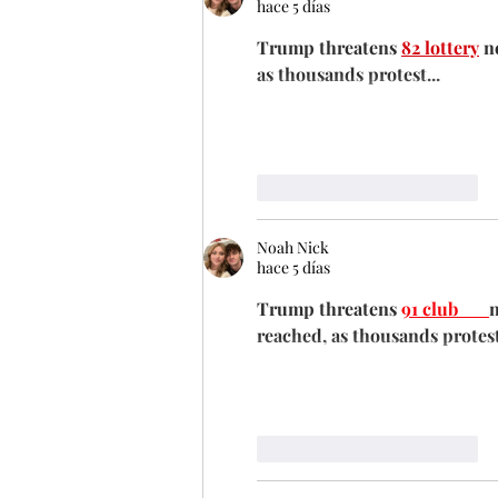
hace 5 días
Trump threatens 
82 lottery
 n
as thousands protest...
Me gusta
Reaccionar
Noah Nick
hace 5 días
Trump threatens 
91 club 
n
reached, as thousands protest........
Me gusta
Reaccionar