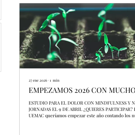
27 ene 2026
∙
1
min
EMPEZAMOS 2026 CON MUCH
ESTUDIO PARA EL DOLOR CON MINDFULNESS Y 
JORNADAS EL 9 DE ABRIL ¿QUIERES PARTICIPAR? Ho
UEMAC queríamos empezar este año contando los n
que vamos a iniciar este 2026: En primer lugar: nuestras jornadas para
pacientes y acompañantes seran el 9 de abril en el 
Reyes , os mantendremos informados, pero empezara