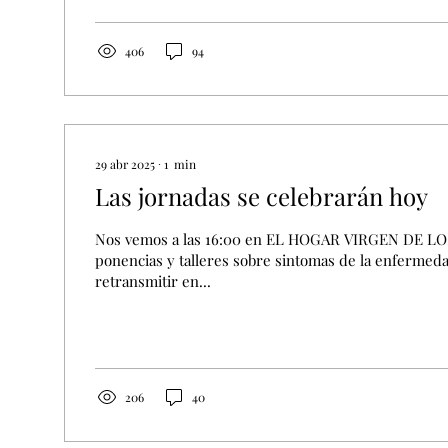
como el año pasado seran híbridas, tendrán una part
actualizacion en EM (retransmitida online)...
406
94
29 abr 2025
∙
1
min
Las jornadas se celebrarán hoy
Nos vemos a las 16:00 en EL HOGAR VIRGEN DE LO
ponencias y talleres sobre sintomas de la enfermed
retransmitir en...
206
40