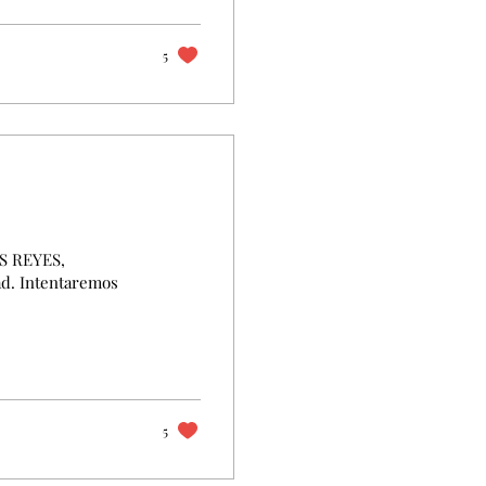
e de teoría sobre
5
S REYES,
ad. Intentaremos
5