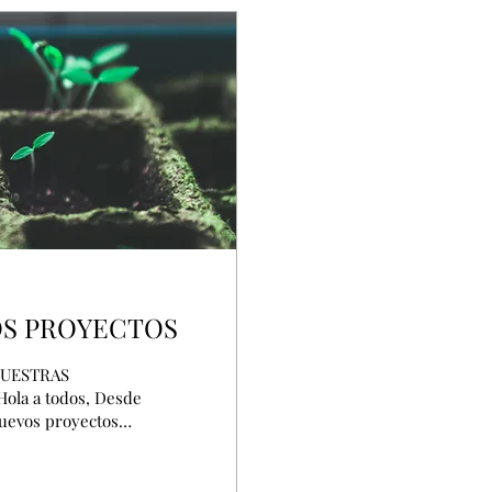
OS PROYECTOS
NUESTRAS
la a todos, Desde
uevos proyectos
Hogar Virgen de los
n a las 16:00 y