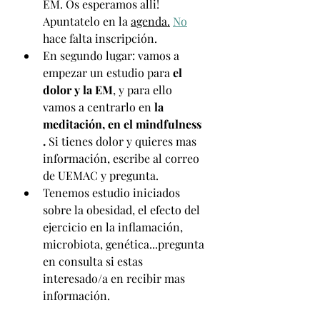
EM. Os esperamos alli! 
Apuntatelo en la 
agenda.
No
hace falta inscripción.
En segundo lugar: vamos a 
empezar un estudio para 
el 
dolor y la EM
, y para ello 
vamos a centrarlo en 
la 
meditación, en el mindfulness 
. 
Si tienes dolor y quieres mas 
información, escribe al correo 
de UEMAC y pregunta.
Tenemos estudio iniciados 
sobre la obesidad, el efecto del 
ejercicio en la inflamación, 
microbiota, genética...pregunta 
en consulta si estas 
interesado/a en recibir mas 
información.