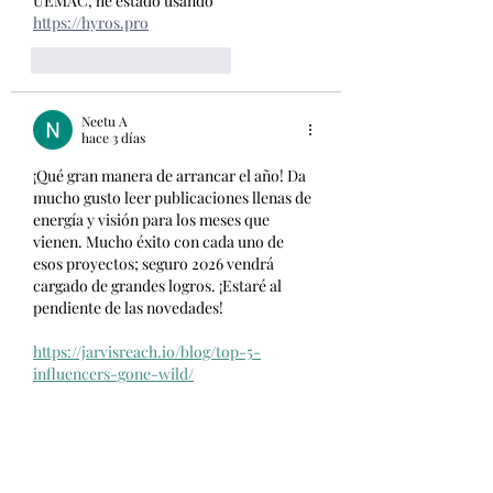
UEMAC, he estado usando 
https://hyros.pro
Me gusta
Reaccionar
Neetu A
hace 3 días
¡Qué gran manera de arrancar el año! Da 
mucho gusto leer publicaciones llenas de 
energía y visión para los meses que 
vienen. Mucho éxito con cada uno de 
esos proyectos; seguro 2026 vendrá 
cargado de grandes logros. ¡Estaré al 
pendiente de las novedades!
https://jarvisreach.io/blog/top-5-
influencers-gone-wild/