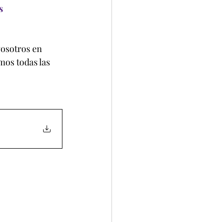
s
vosotros en 
mos todas las 