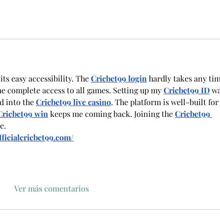
s its easy accessibility. The 
Cricbet99 login
 hardly takes any tim
me complete access to all games. Setting up my 
Cricbet99 ID
 wa
d into the 
Cricbet99 live casino
. The platform is well-built for
Cricbet99 win
 keeps me coming back. Joining the 
Cricbet99 
e.
fficialcricbet99.com/
Ver más comentarios