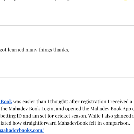
i got learned many things thanks,
 Book
was easier than I thought: after registration I received a 
 the Mahadev Book Login, and opened the Mahadev Book App 
etting ID and am set for cricket season. While I also glanced a
eciated how straightforward MahadevBook felt in comparison.
maahadevbooks.com/