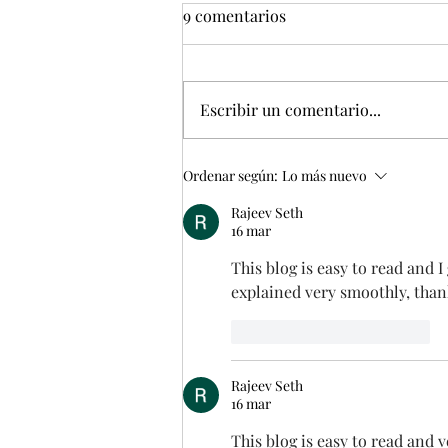
9 comentarios
Escribir un comentario...
EMPEZAMOS 2026 CON
Ordenar según:
Lo más nuevo
MUCHOS PROYECTOS
Rajeev Seth
16 mar
This blog is easy to read and 
explained very smoothly, than
Me gusta
Reaccionar
Rajeev Seth
16 mar
This blog is easy to read and 