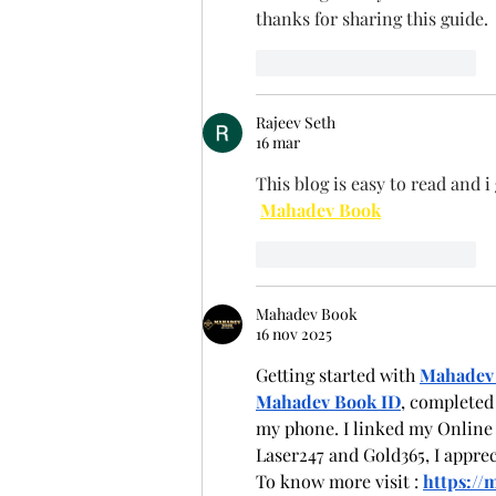
thanks for sharing this guide.
Me gusta
Reaccionar
Rajeev Seth
16 mar
This blog is easy to read and 
Mahadev Book
Me gusta
Reaccionar
Mahadev Book
16 nov 2025
Getting started with 
Mahadev
Mahadev Book ID
, completed
my phone. I linked my Online b
Laser247 and Gold365, I appr
To know more visit : 
https://