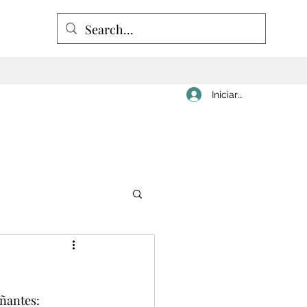
Iniciar sesión
ñantes: