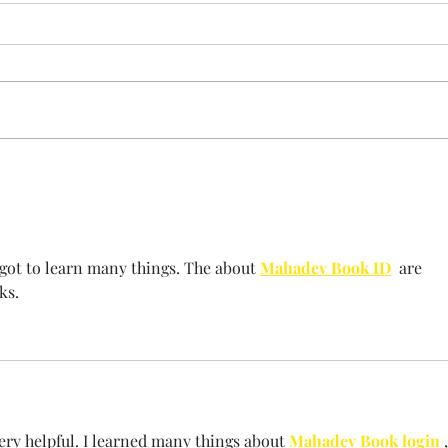
Las jornadas se celebrarán
hoy
Nos vemos a las 16:00 en EL
HOGAR VIRGEN DE LOS REYES,
ponencias y talleres sobre
sintomas de la enfermedad.
Intentaremos retransmitir en...
¡Os 
vien
I got to learn many things. The about 
Mahadev Book ID
  are 
ks.
very helpful. I learned many things about 
Mahadev Book login
 ,