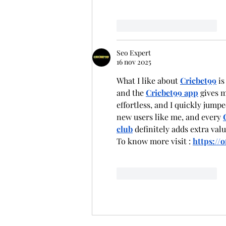
Me gusta
Reaccionar
Seo Expert
16 nov 2025
What I like about 
Cricbet99
 i
and the 
Cricbet99 app
 gives 
effortless, and I quickly jumpe
new users like me, and every 
club
 definitely adds extra valu
To know more visit : 
https://o
Me gusta
Reaccionar