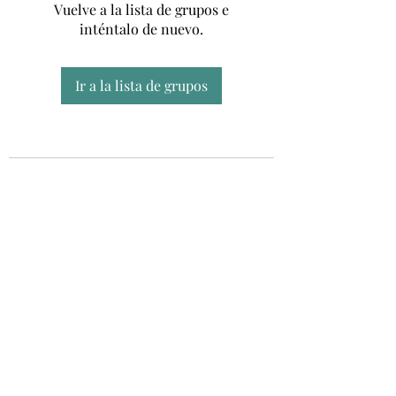
Vuelve a la lista de grupos e
inténtalo de nuevo.
Ir a la lista de grupos
Unidad CSUR de Esclerosis Múltiple
UEMAC
Hospital Virgen Macarena, Sevilla