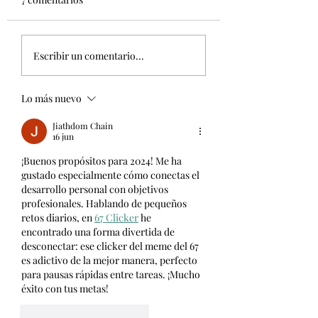
EL HOGAR VIRGEN DE
LOS REYES, ponencias y
¡Os esperamos la
talleres sobre sintomas de
Escribir un comentario...
semana que viene
la enfermedad.
Intentaremos retransmitir
Lo más nuevo
en...
Jiathdom Chain
16 jun
¡Buenos propósitos para 2024! Me ha 
gustado especialmente cómo conectas el 
desarrollo personal con objetivos 
profesionales. Hablando de pequeños 
retos diarios, en 
67 Clicker
 he 
encontrado una forma divertida de 
desconectar: ese clicker del meme del 67 
es adictivo de la mejor manera, perfecto 
para pausas rápidas entre tareas. ¡Mucho 
éxito con tus metas!
Me gusta
Reaccionar