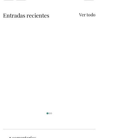
Entradas recientes
Ver todo
Las jornadas se
celebrarán hoy
Nos vemos a las 16:00 en
7 comentarios