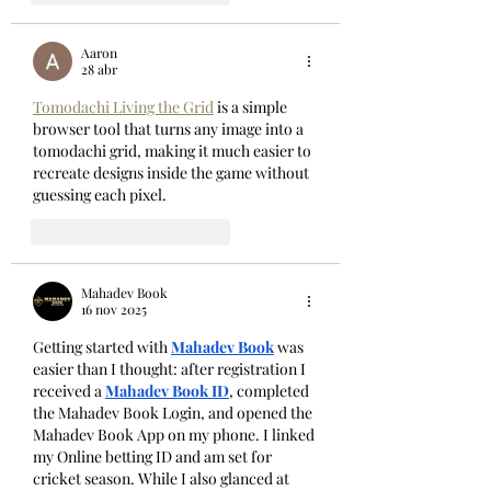
Aaron
28 abr
Tomodachi Living the Grid
 is a simple 
browser tool that turns any image into a 
tomodachi grid, making it much easier to 
recreate designs inside the game without 
guessing each pixel.
Me gusta
Reaccionar
Mahadev Book
16 nov 2025
Getting started with 
Mahadev Book
was 
easier than I thought: after registration I 
received a 
Mahadev Book ID
, completed 
the Mahadev Book Login, and opened the 
Mahadev Book App on my phone. I linked 
my Online betting ID and am set for 
cricket season. While I also glanced at 