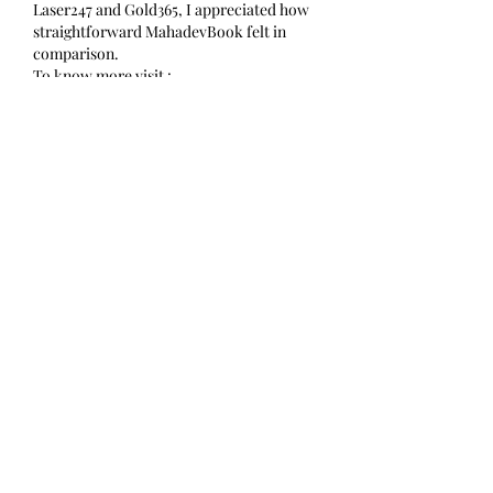
Laser247 and Gold365, I appreciated how 
straightforward MahadevBook felt in 
comparison.
To know more visit : 
https://maahadevbooks.com/
Me gusta
Reaccionar
Seo Expert
16 nov 2025
What I like about 
Cricbet99
 is its easy 
accessibility. The 
Cricbet99 login
 hardly 
takes any time, and the 
Cricbet99 
app
 gives me complete access to all 
games. Setting up my 
Cricbet99 ID
 was 
effortless, and I quickly jumped into the 
Cricbet99 live casino
. The platform is 
well-built for new users like me, and 
every 
Cricbet99 win
 keeps me coming 
back. Joining the 
Cricbet99 
club
 definitely adds extra value.