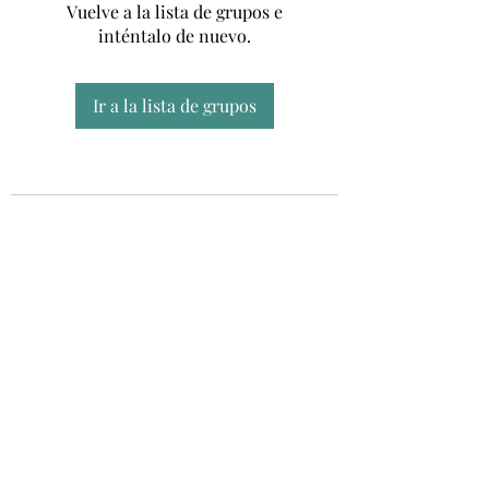
Vuelve a la lista de grupos e
inténtalo de nuevo.
Ir a la lista de grupos
Unidad CSUR de Esclerosis Múltiple
UEMAC
Hospital Virgen Macarena, Sevilla