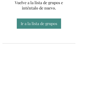
Vuelve a la lista de grupos e
inténtalo de nuevo.
Ir a la lista de grupos
Unidad CSUR de Esclerosis Múltiple
UEMAC
Hospital Virgen Macarena, Sevilla