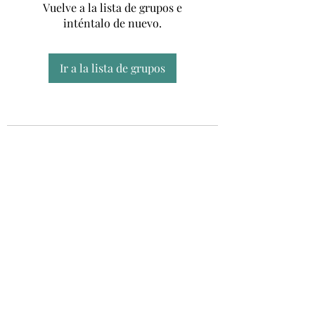
Vuelve a la lista de grupos e
inténtalo de nuevo.
Ir a la lista de grupos
Unidad CSUR de Esclerosis Múltiple
UEMAC
Hospital Virgen Macarena, Sevilla