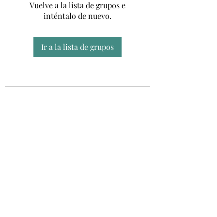
Vuelve a la lista de grupos e
inténtalo de nuevo.
Ir a la lista de grupos
Unidad CSUR de Esclerosis Múltiple
UEMAC
Hospital Virgen Macarena, Sevilla