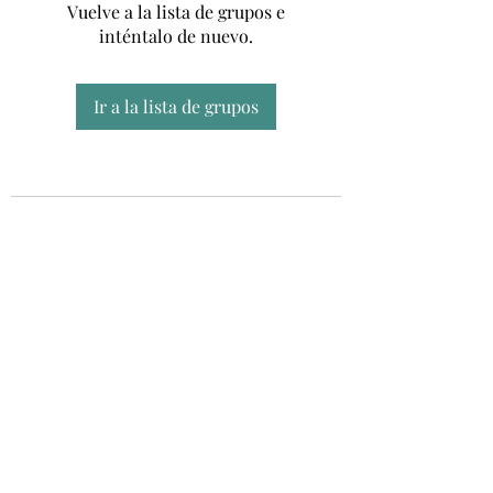
Vuelve a la lista de grupos e
inténtalo de nuevo.
Ir a la lista de grupos
Unidad CSUR de Esclerosis Múltiple
UEMAC
Hospital Virgen Macarena, Sevilla