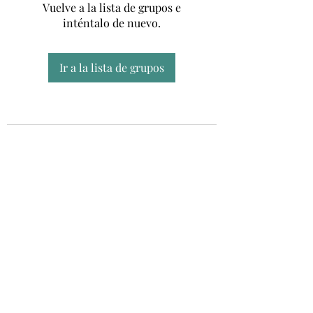
Vuelve a la lista de grupos e
inténtalo de nuevo.
Ir a la lista de grupos
Unidad CSUR de Esclerosis Múltiple
UEMAC
Hospital Virgen Macarena, Sevilla