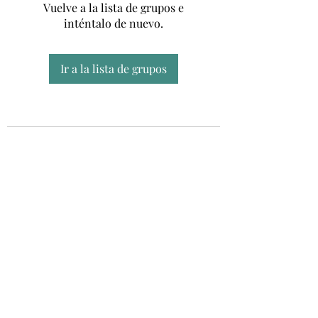
Vuelve a la lista de grupos e
inténtalo de nuevo.
Ir a la lista de grupos
Unidad CSUR de Esclerosis Múltiple
UEMAC
Hospital Virgen Macarena, Sevilla