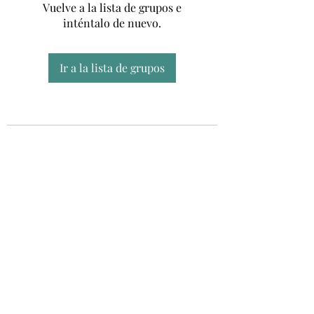
Vuelve a la lista de grupos e
inténtalo de nuevo.
Ir a la lista de grupos
Unidad CSUR de Esclerosis Múltiple
UEMAC
Hospital Virgen Macarena, Sevilla