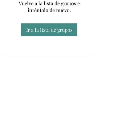
Vuelve a la lista de grupos e
inténtalo de nuevo.
Ir a la lista de grupos
Unidad CSUR de Esclerosis Múltiple
UEMAC
Hospital Virgen Macarena, Sevilla