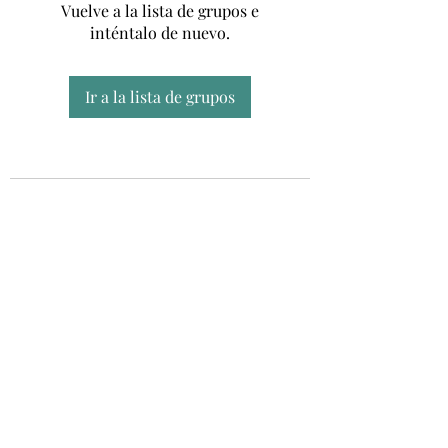
Vuelve a la lista de grupos e
inténtalo de nuevo.
Ir a la lista de grupos
Unidad CSUR de Esclerosis Múltiple
UEMAC
Hospital Virgen Macarena, Sevilla