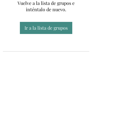
Vuelve a la lista de grupos e
inténtalo de nuevo.
Ir a la lista de grupos
Unidad CSUR de Esclerosis Múltiple
UEMAC
Hospital Virgen Macarena, Sevilla