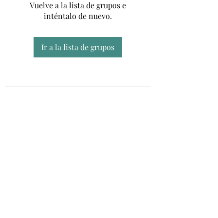
Vuelve a la lista de grupos e
inténtalo de nuevo.
Ir a la lista de grupos
Unidad CSUR de Esclerosis Múltiple
UEMAC
Hospital Virgen Macarena, Sevilla