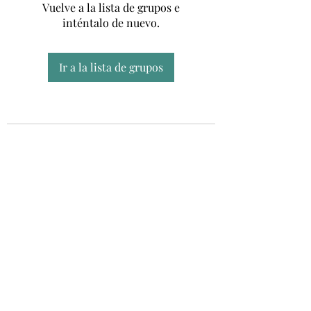
Vuelve a la lista de grupos e
inténtalo de nuevo.
Ir a la lista de grupos
Unidad CSUR de Esclerosis Múltiple
UEMAC
Hospital Virgen Macarena, Sevilla