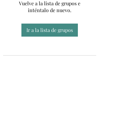
Vuelve a la lista de grupos e
inténtalo de nuevo.
Ir a la lista de grupos
Unidad CSUR de Esclerosis Múltiple
UEMAC
Hospital Virgen Macarena, Sevilla