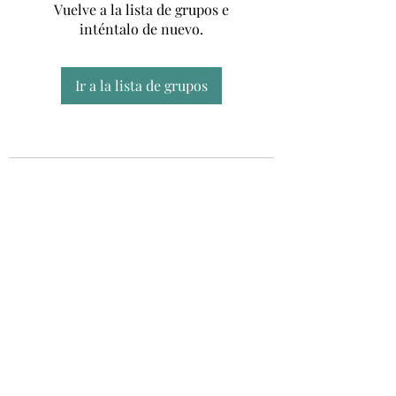
Vuelve a la lista de grupos e
inténtalo de nuevo.
Ir a la lista de grupos
Unidad CSUR de Esclerosis Múltiple
UEMAC
Hospital Virgen Macarena, Sevilla