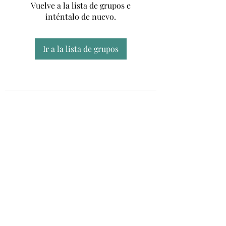
Vuelve a la lista de grupos e
inténtalo de nuevo.
Ir a la lista de grupos
Unidad CSUR de Esclerosis Múltiple
UEMAC
Hospital Virgen Macarena, Sevilla