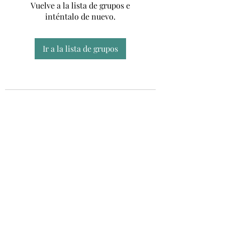
Vuelve a la lista de grupos e
inténtalo de nuevo.
Ir a la lista de grupos
Unidad CSUR de Esclerosis Múltiple
UEMAC
Hospital Virgen Macarena, Sevilla