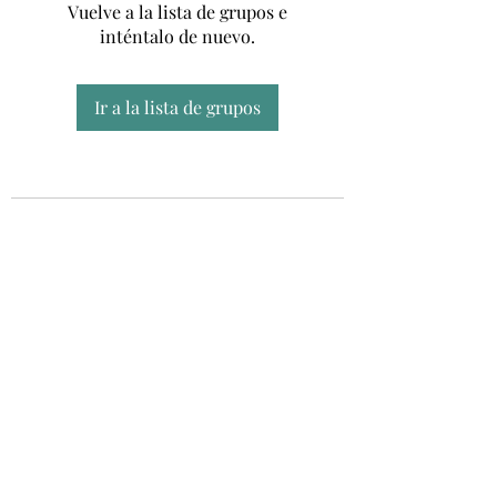
Vuelve a la lista de grupos e
inténtalo de nuevo.
Ir a la lista de grupos
Unidad CSUR de Esclerosis Múltiple
UEMAC
Hospital Virgen Macarena, Sevilla