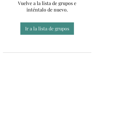
Vuelve a la lista de grupos e
inténtalo de nuevo.
Ir a la lista de grupos
Unidad CSUR de Esclerosis Múltiple
UEMAC
Hospital Virgen Macarena, Sevilla