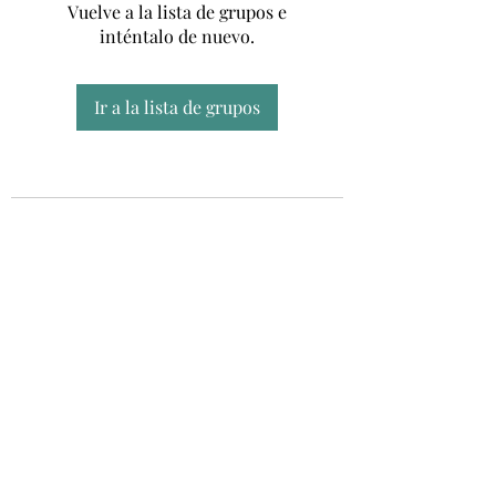
Vuelve a la lista de grupos e
inténtalo de nuevo.
Ir a la lista de grupos
Unidad CSUR de Esclerosis Múltiple
UEMAC
Hospital Virgen Macarena, Sevilla