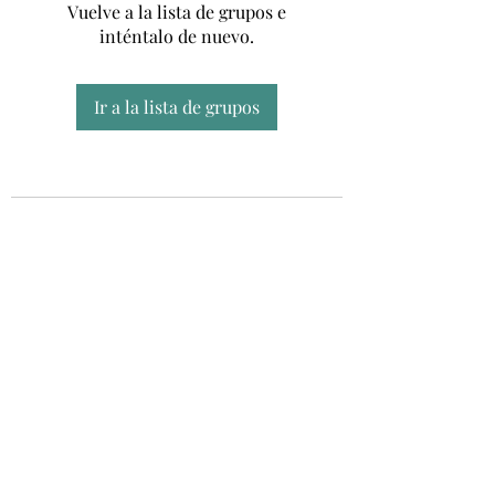
Vuelve a la lista de grupos e
inténtalo de nuevo.
Ir a la lista de grupos
Unidad CSUR de Esclerosis Múltiple
UEMAC
Hospital Virgen Macarena, Sevilla