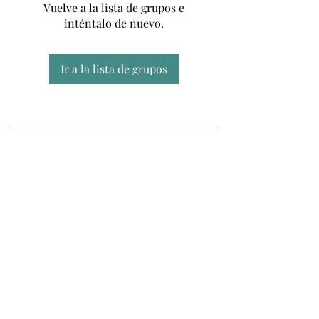
Vuelve a la lista de grupos e
inténtalo de nuevo.
Ir a la lista de grupos
Unidad CSUR de Esclerosis Múltiple
UEMAC
Hospital Virgen Macarena, Sevilla