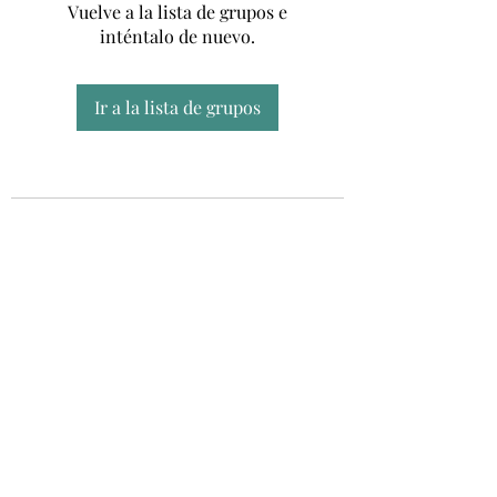
Vuelve a la lista de grupos e
inténtalo de nuevo.
Ir a la lista de grupos
Unidad CSUR de Esclerosis Múltiple
UEMAC
Hospital Virgen Macarena, Sevilla