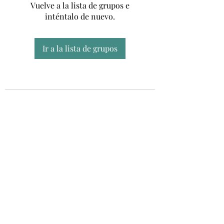
Vuelve a la lista de grupos e
inténtalo de nuevo.
Ir a la lista de grupos
Unidad CSUR de Esclerosis Múltiple
UEMAC
Hospital Virgen Macarena, Sevilla