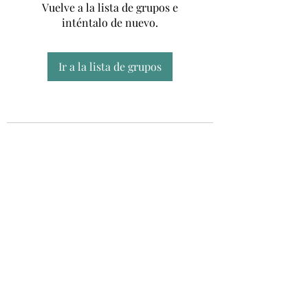
Vuelve a la lista de grupos e
inténtalo de nuevo.
Ir a la lista de grupos
Unidad CSUR de Esclerosis Múltiple
UEMAC
Hospital Virgen Macarena, Sevilla