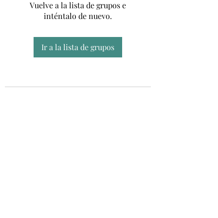
Vuelve a la lista de grupos e
inténtalo de nuevo.
Ir a la lista de grupos
Unidad CSUR de Esclerosis Múltiple
UEMAC
Hospital Virgen Macarena, Sevilla