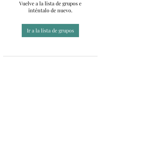
Vuelve a la lista de grupos e
inténtalo de nuevo.
Ir a la lista de grupos
Unidad CSUR de Esclerosis Múltiple
UEMAC
Hospital Virgen Macarena, Sevilla