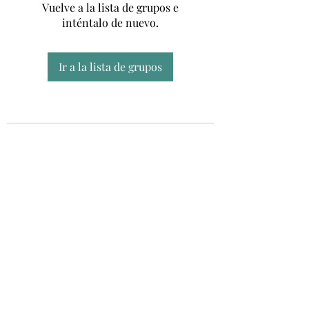
Vuelve a la lista de grupos e
inténtalo de nuevo.
Ir a la lista de grupos
Unidad CSUR de Esclerosis Múltiple
UEMAC
Hospital Virgen Macarena, Sevilla