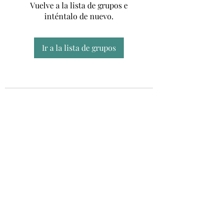
Vuelve a la lista de grupos e
inténtalo de nuevo.
Ir a la lista de grupos
Unidad CSUR de Esclerosis Múltiple
UEMAC
Hospital Virgen Macarena, Sevilla