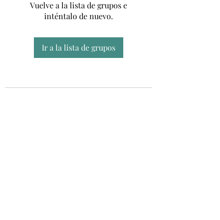
Vuelve a la lista de grupos e
inténtalo de nuevo.
Ir a la lista de grupos
Unidad CSUR de Esclerosis Múltiple
UEMAC
Hospital Virgen Macarena, Sevilla