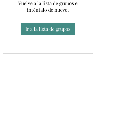
Vuelve a la lista de grupos e
inténtalo de nuevo.
Ir a la lista de grupos
Unidad CSUR de Esclerosis Múltiple
UEMAC
Hospital Virgen Macarena, Sevilla