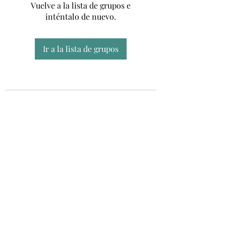
Vuelve a la lista de grupos e
inténtalo de nuevo.
Ir a la lista de grupos
Unidad CSUR de Esclerosis Múltiple
UEMAC
Hospital Virgen Macarena, Sevilla