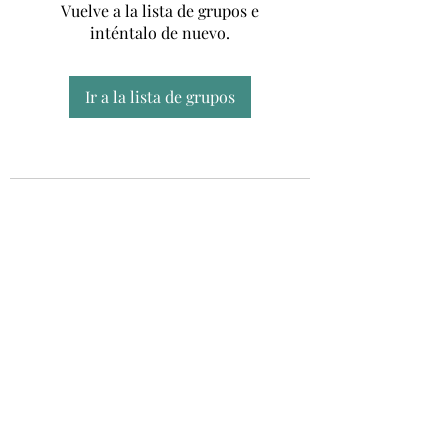
Vuelve a la lista de grupos e
inténtalo de nuevo.
Ir a la lista de grupos
Unidad CSUR de Esclerosis Múltiple
UEMAC
Hospital Virgen Macarena, Sevilla