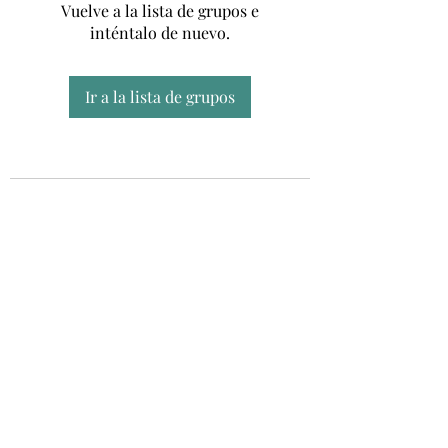
Vuelve a la lista de grupos e
inténtalo de nuevo.
Ir a la lista de grupos
Unidad CSUR de Esclerosis Múltiple
UEMAC
Hospital Virgen Macarena, Sevilla