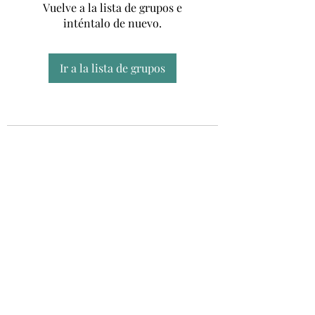
Vuelve a la lista de grupos e
inténtalo de nuevo.
Ir a la lista de grupos
Unidad CSUR de Esclerosis Múltiple
UEMAC
Hospital Virgen Macarena, Sevilla