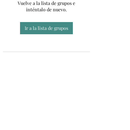
Vuelve a la lista de grupos e
inténtalo de nuevo.
Ir a la lista de grupos
Unidad CSUR de Esclerosis Múltiple
UEMAC
Hospital Virgen Macarena, Sevilla