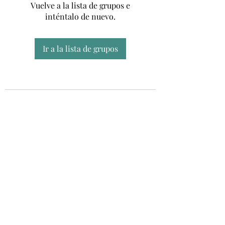
Vuelve a la lista de grupos e
inténtalo de nuevo.
Ir a la lista de grupos
Unidad CSUR de Esclerosis Múltiple
UEMAC
Hospital Virgen Macarena, Sevilla