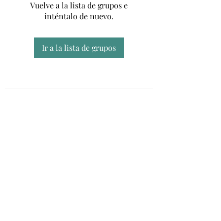
Vuelve a la lista de grupos e
inténtalo de nuevo.
Ir a la lista de grupos
Unidad CSUR de Esclerosis Múltiple
UEMAC
Hospital Virgen Macarena, Sevilla