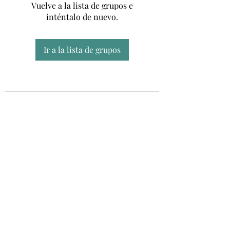
Vuelve a la lista de grupos e
inténtalo de nuevo.
Ir a la lista de grupos
Unidad CSUR de Esclerosis Múltiple
UEMAC
Hospital Virgen Macarena, Sevilla