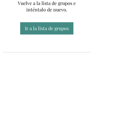
Vuelve a la lista de grupos e
inténtalo de nuevo.
Ir a la lista de grupos
Unidad CSUR de Esclerosis Múltiple
UEMAC
Hospital Virgen Macarena, Sevilla