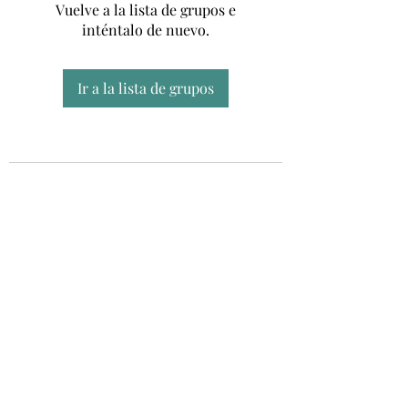
Vuelve a la lista de grupos e
inténtalo de nuevo.
Ir a la lista de grupos
Unidad CSUR de Esclerosis Múltiple
UEMAC
Hospital Virgen Macarena, Sevilla