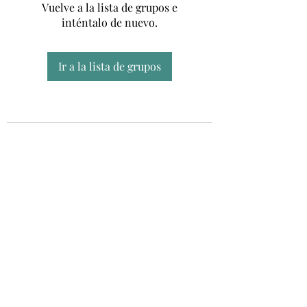
Vuelve a la lista de grupos e
inténtalo de nuevo.
Ir a la lista de grupos
Unidad CSUR de Esclerosis Múltiple
UEMAC
Hospital Virgen Macarena, Sevilla